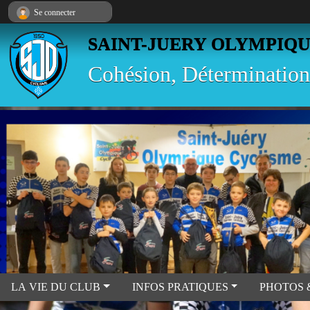
Panneau de gestion des cookies
Se connecter
SAINT-JUERY OLYMPIQ
Cohésion, Détermination
LA VIE DU CLUB
INFOS PRATIQUES
PHOTOS 